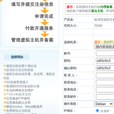
提示
：目前国内主机均须
办理备案
烦的客户推荐购买
港台主机
，即买
产品名:
标准型虚拟主
空间大小:
500M
提示：
您的IP
选择机房：
账号:
选择理由
密码:
虚拟主机全国十强企业
确认密码:
超强的主机控制面板
虚拟主机自动开通，先试用，满意后
联 系 人：
付款
5G高速带宽接入
联系地址：
黑洞防DDOS攻击防火墙
联系电话：
专业的网络安全维护
7*24小时技术支持
联系邮件：
任意修改FTP密码
任意修改默认文档
操作系统：
赠送Access、Mysql数据库
免费赠送企业邮箱
IP地址：
共享IP