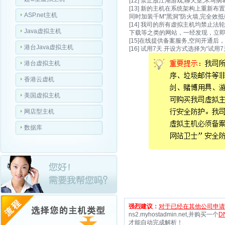
[12] 禁止放江湖游戏,聊天室,木
[13] 新的主机在系统架构上重
ASP.net主机
同时加装千M"黑洞"防火墙,完全效抵
[14] 我司的所有虚拟主机均禁止
Java虚拟主机
下载等之类的网站，一经发现，立
[15]在线提供备案服务,空间开通
港台Java虚拟主机
[16] 试用7天.开设方式选择为“试用
港台虚拟主机
香港云虚机
美国虚拟主机
网店型主机
数据库
强烈建议
：
对于已经在其他公司申请
ns2.myhostadmin.net,并购买一个
D
才能自动完成解析！