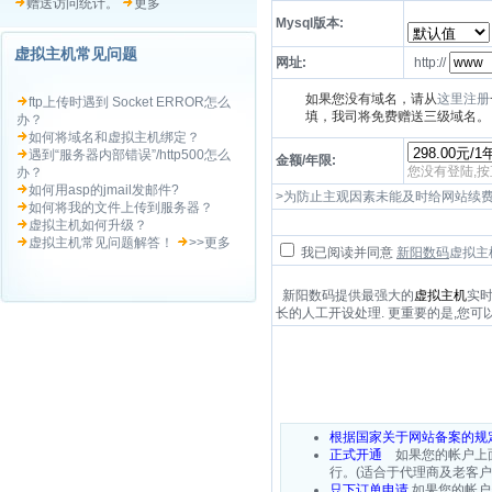
赠送访问统计。
更多
Mysql版本:
虚拟主机常见问题
网址:
http://
如果您没有域名，请从
这里注册
ftp上传时遇到 Socket ERROR怎么
填，我司将免费赠送三级域名。
办？
如何将域名和虚拟主机绑定？
遇到“服务器内部错误”/http500怎么
金额/年限:
您没有登陆,
办？
如何用asp的jmail发邮件?
>为防止主观因素未能及时给网站续
如何将我的文件上传到服务器？
虚拟主机如何升级？
虚拟主机常见问题解答！
>>更多
我已阅读并同意
新阳数码
虚拟主
新阳数码提供最强大的
虚拟主机
实时
长的人工开设处理. 更重要的是,您可
根据国家关于网站备案的规
正式开通
如果您的帐户上面
行。(适合于代理商及老客
只下订单申请
如果您的帐户