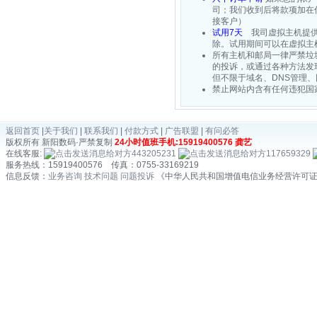
司；我们收到后将款项加在
接客户）
试用7天
我司虚拟主机提供7
除。试用期间可以在虚拟主
所有主机和邮局一律严禁垃
的投诉，或通过各种方法发
但不限于域名、DNS管理
禁止网站内含有任何违犯国
返回首页
|
关于我们
|
联系我们
|
付款方式
|
广告联盟
|
有问必答
版权所有 新阳数码·严禁复制
24小时值班手机:15919400576 龚艺
在线客服:
443205231
117659329
服务热线：15919400576 传真：0755-33169219
信息反馈：
业务咨询
技术问题
问题投诉
《中华人民共和国增值电信业务经营许可