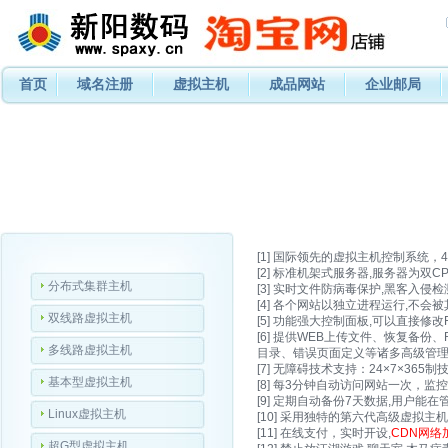
首页
域名注册
虚拟主机
成品网站
企业邮局
[1] 国际领先的虚拟主机控制系统，
[2] 标准机架式服务器,服务器为双CPU:xeo
分布式集群主机
[3] 实时文件防病毒保护,黑客入侵检
[4] 各个网站以独立进程运行,不会
双线路虚拟主机
[5] 功能强大控制面板,可以直接修
[6] 提供WEB上传文件、恢复备
多线路虚拟主机
目录、错误页面定义等诸多高级管理
[7] 无障碍技术支持：24×7×3
基本型虚拟主机
[8] 每3分钟自动访问网站一次，监
[9] 定期自动备份7天数据,用户能
Linux虚拟主机
[10] 采用独特的第六代高级虚拟
[11] 在线支付，实时开设,
CDN网络
超G型虚拟主机